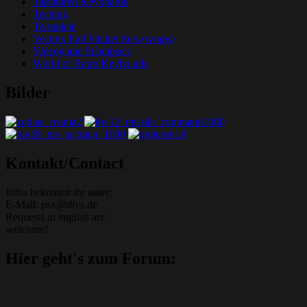
Tastaturen Keyboards
Technik
Telespiele
Vectrex Full Sticker Sets (wraps)
Videogame Schnipsels
World of Retro Keyboards
Bilder
Grafik-Web-Arcade Domain
Kontakt/Contact
Infos bekommt ihr unter:
E-Mail: psx@dlvs.de
Requests in english are
welcome!
Hier geht's zum Forum: