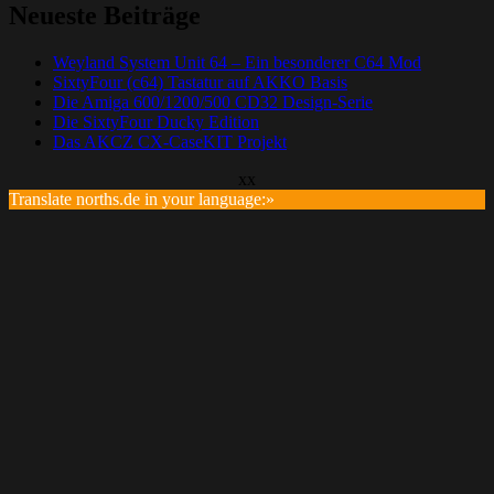
Neueste Beiträge
Weyland System Unit 64 – Ein besonderer C64 Mod
SixtyFour (c64) Tastatur auf AKKO Basis
Die Amiga 600/1200/500 CD32 Design-Serie
Die SixtyFour Ducky Edition
Das AKCZ CX-CaseKIT Projekt
xx
Translate norths.de in your language:»