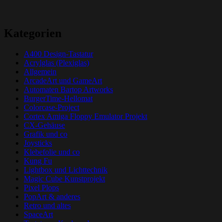
Kategorien
A400 Design-Tastatur
Acrylglas (Plexiglas)
Allgemein
ArcadeArt und GameArt
Automaten Bartop Artworks
BurgerTime-Hellomat
Colorcase-Project
Cortex Amiga Floppy Emulator Projekt
CX-Gehäuse
Grafik und co
Joysticks
Klebefolie und co
Kung Fu
Lightbox und Lichttechnik
Magic Cube Kunstprojekt
Pixel Plops
PopArt & anderes
Retro und altes
SpaceArt