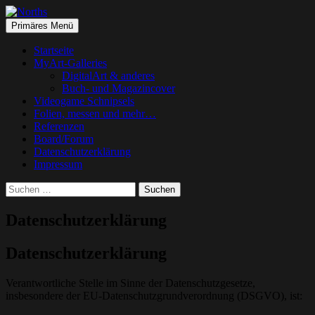
Suchen
Springe
Primäres Menü
zum
Norths
Inhalt
Startseite
MyArt-Galleries
DigitalArt & anderes
Buch- und Magazincover
Videogame Schnipsels
Folien, messen und mehr…
Referenzen
Board/Forum
Datenschutzerklärung
Impressum
Suchen
nach:
Datenschutzerklärung
Datenschutzerklärung
Verantwortliche Stelle im Sinne der Datenschutzgesetze,
insbesondere der EU-Datenschutzgrundverordnung (DSGVO), ist: