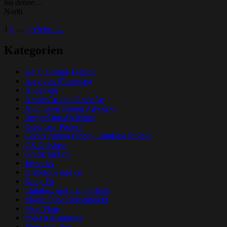
bis denne…
North
Beitrags-
1
2
…
6
Weiter →
Navigation
Kategorien
A400 Design-Tastatur
Acrylglas (Plexiglas)
Allgemein
ArcadeArt und GameArt
Automaten Bartop Artworks
BurgerTime-Hellomat
Colorcase-Project
Cortex Amiga Floppy Emulator Projekt
CX-Gehäuse
Grafik und co
Joysticks
Klebefolie und co
Kung Fu
Lightbox und Lichttechnik
Magic Cube Kunstprojekt
Pixel Plops
PopArt & anderes
Retro und altes