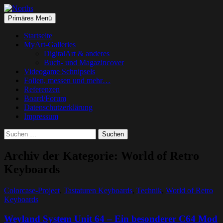
Suchen
Springe
Primäres Menü
zum
Norths
Inhalt
Startseite
MyArt-Galleries
DigitalArt & anderes
Buch- und Magazincover
Videogame Schnipsels
Folien, messen und mehr…
Referenzen
Board/Forum
Datenschutzerklärung
Impressum
Suchen
nach:
Archiv der Kategorie: World of Retro
Keyboards
Colorcase-Project
,
Tastaturen Keyboards
,
Technik
,
World of Retro
Keyboards
Weyland System Unit 64 – Ein besonderer C64 Mod