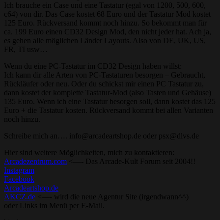
Ich brauche ein Case und eine Tastatur (egal von 1200, 500, 600,
c64) von dir. Das Case kostet 68 Euro und der Tastatur Mod kostet
125 Euro. Rückversand kommt noch hinzu. So bekommt man für
ca. 199 Euro einen CD32 Design Mod, den nicht jeder hat. Ach ja,
es gehen alle möglichen Länder Layouts. Also von DE, UK, US,
FR, TI usw…
Wenn du eine PC-Tastatur im CD32 Design haben willst:
Ich kann dir alle Arten von PC-Tastaturen besorgen – Gebraucht,
Rückläufer oder neu. Oder du schickst mir einen PC Tastatur zu,
dann kostet der komplette Tastatur-Mod (also Tasten und Gehäuse)
135 Euro. Wenn ich eine Tastatur besorgen soll, dann kostet das 125
Euro + die Tastatur kosten. Rückversand kommt bei allen Varianten
noch hinzu.
Schreibe mich an…. info@arcadeartshop.de oder psx@dlvs.de
Hier sind weitere Möglichkeiten, mich zu kontaktieren:
Arcadezentrum.com
<—- Das Arcade-Kult Forum seit 2004!!
Instagram
Facebook
Arcadeartshop.de
AKCZ.de
<—- wird die neue Agentur Site (irgendwann^^)
oder Links im Menü per E-Mail.