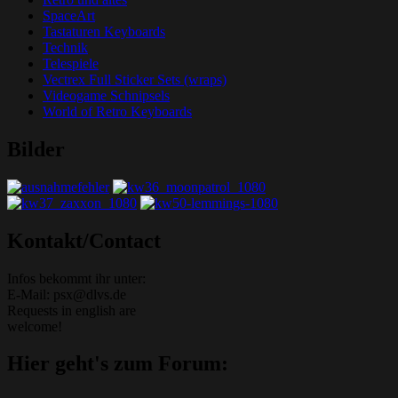
SpaceArt
Tastaturen Keyboards
Technik
Telespiele
Vectrex Full Sticker Sets (wraps)
Videogame Schnipsels
World of Retro Keyboards
Bilder
Grafik-Web-Arcade Domain
Kontakt/Contact
Infos bekommt ihr unter:
E-Mail: psx@dlvs.de
Requests in english are
welcome!
Hier geht's zum Forum: