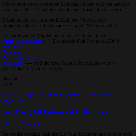
Wer es noch etwas robusteren Schutzlack haben will, den kann ich
einen speziellen 2K Schutzlack anbieten. Kostet 30 euro extra.
Bestallen geht eben nur per E-Mail: psx@dlvs.de oder
info@akcz.de.oder info@arcadeartshop.de. Wie man will 🙂
Hier sind weitere Möglichkeiten, mich zu kontaktieren:
Arcadezentrum.com
<—- Das Arcade-Kult Forum seit 2004!!
Instagram
Facebook
Arcadeartshop.de
AKCZ.de
<—- wird die neue Agentur Site (irgendwann^^)
oder Links im Menü per E-Mail.
bis denne…
North
Colorcase-Project
,
Tastaturen Keyboards
,
World of Retro
Keyboards
SixtyFour (c64) Tastatur auf AKKO Basis
19. April 2026
north
Da wieder verstärkt nach den SityFour Tastaturen nachgefragt wird,