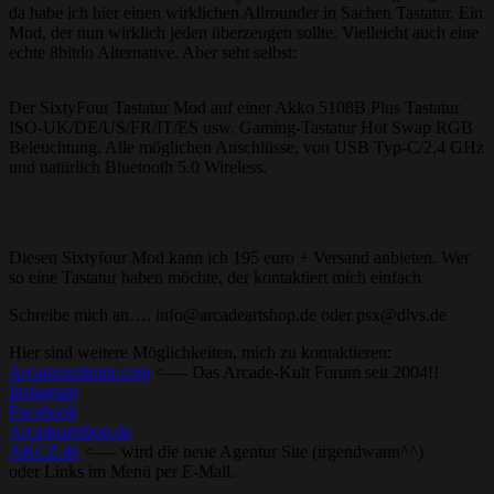
da habe ich hier einen wirklichen Allrounder in Sachen Tastatur. Ein
Mod, der nun wirklich jeden überzeugen sollte. Vielleicht auch eine
echte 8bitdo Alternative. Aber seht selbst:
Der SixtyFour Tastatur Mod auf einer Akko 5108B Plus Tastatur
ISO-UK/DE/US/FR/IT/ES usw. Gaming-Tastatur Hot Swap RGB
Beleuchtung. Alle möglichen Anschlüsse, von USB Typ-C/2,4 GHz
und natürlich Bluetooth 5.0 Wireless.
Diesen Sixtyfour Mod kann ich 195 euro + Versand anbieten. Wer
so eine Tastatur haben möchte, der kontaktiert mich einfach
Schreibe mich an…. info@arcadeartshop.de oder psx@dlvs.de
Hier sind weitere Möglichkeiten, mich zu kontaktieren:
Arcadezentrum.com
<—- Das Arcade-Kult Forum seit 2004!!
Instagram
Facebook
Arcadeartshop.de
AKCZ.de
<—- wird die neue Agentur Site (irgendwann^^)
oder Links im Menü per E-Mail.