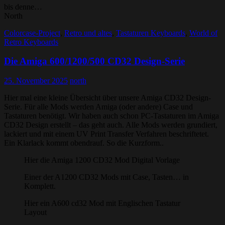
bis denne…
North
Colorcase-Project
,
Retro und altes
,
Tastaturen Keyboards
,
World of
Retro Keyboards
Die Amiga 600/1200/500 CD32 Design-Serie
25. November 2025
north
Hier mal eine kleine Übersicht über unsere Amiga CD32 Design-
Serie. Für alle Mods werden Amiga (oder andere) Case und
Tastaturen benötigt. Wir haben auch schon PC-Tastaturen im Amiga
CD32 Design erstellt – das geht auch. Alle Mods werden grundiert,
lackiert und mit einem UV Print Transfer Verfahren beschriftetet.
Ein Klarlack kommt obendrauf. So die Kurzform..
Hier die Amiga 1200 CD32 Mod Digital Vorlage
Einer der A1200 CD32 Mods mit Case, Tasten… in
Komplett.
Hier ein A600 cd32 Mod mit Englischen Tastatur
Layout