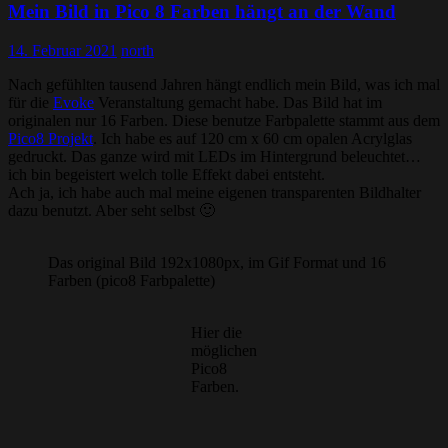
Mein Bild in Pico 8 Farben hängt an der Wand
14. Februar 2021
north
Nach gefühlten tausend Jahren hängt endlich mein Bild, was ich mal
für die
Evoke
Veranstaltung gemacht habe. Das Bild hat im
originalen nur 16 Farben. Diese benutze Farbpalette stammt aus dem
Pico8 Projekt
. Ich habe es auf 120 cm x 60 cm opalen Acrylglas
gedruckt. Das ganze wird mit LEDs im Hintergrund beleuchtet…
ich bin begeistert welch tolle Effekt dabei entsteht.
Ach ja, ich habe auch mal meine eigenen transparenten Bildhalter
dazu benutzt. Aber seht selbst 🙂
Das original Bild 192x1080px, im Gif Format und 16
Farben (pico8 Farbpalette)
Hier die
möglichen
Pico8
Farben.