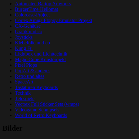
Automaten Bartop Artworks
BurgerTime-Hellomat
Colorcase-Project
Cortex Amiga Floppy Emulator Projekt
CX-Gehäuse
Grafik und co
Joysticks
Klebefolie und co
Kung Fu
Lightbox und Lichttechnik
Magic Cube Kunstprojekt
Pixel Plops
PopArt & anderes
Retro und altes
SpaceArt
Tastaturen Keyboards
Technik
Telespiele
Vectrex Full Sticker Sets (wraps)
Videogame Schnipsels
World of Retro Keyboards
Bilder
Grafik-Web-Arcade Domain