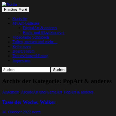
Suchen
Springe
Primäres Menü
zum
Norths
Inhalt
Startseite
MyArt-Galleries
DigitalArt & anderes
Buch- und Magazincover
Videogame Schnipsels
Folien, messen und mehr…
Referenzen
Board/Forum
Datenschutzerklärung
Impressum
Suchen
nach:
Archiv der Kategorie: PopArt & anderes
Allgemein
,
ArcadeArt und GameArt
,
PopArt & anderes
Tasse der Woche: Walker
18. Oktober 2022
north