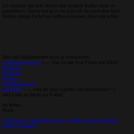
Ich versuche mal jede Woche eine designte Kaffee-Tasse zu
präsentieren. Dieses mal ist es ein Artwork frei nach dem Spiel
Walker. Amiga-Fach-Fans sollten es kennen. Aber seht selbst:
Hier sind Möglichkeiten mich zu kontaktieren:
Arcadezentrum.com
<—- Das Arcade Kult Forum seit 2004!!
Instagram
Facebook
Discord
Arcadeartshop.de
AKCZ.de
<—- wird die neue Agentur Site (irgendwann^^)
oder Links im Menü per E-Mail.
bis denne…
North
Grafik und co
,
Klebefolie und co
,
Lightbox und Lichttechnik
,
PopArt & anderes