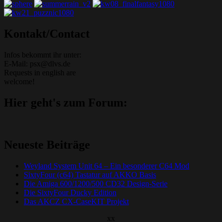
Kontakt/Contact
Infos bekommt ihr unter:
E-Mail: psx@dlvs.de
Requests in english are
welcome!
Hier geht's zum Forum:
Neueste Beiträge
Weyland System Unit 64 – Ein besonderer C64 Mod
SixtyFour (c64) Tastatur auf AKKO Basis
Die Amiga 600/1200/500 CD32 Design-Serie
Die SixtyFour Ducky Edition
Das AKCZ CX-CaseKIT Projekt
xx