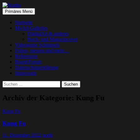
Suchen
Springe
Primäres Menü
zum
Norths
Inhalt
Startseite
MyArt-Galleries
DigitalArt & anderes
Buch- und Magazincover
Videogame Schnipsels
Folien, messen und mehr…
Referenzen
Board/Forum
Datenschutzerklärung
Impressum
Suchen
nach:
Archiv der Kategorie: Kung Fu
Kung Fu
Kung Fu
11. Dezember 2022
north