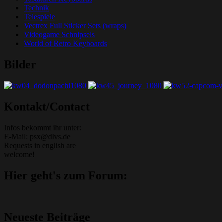
Technik
Telespiele
Vectrex Full Sticker Sets (wraps)
Videogame Schnipsels
World of Retro Keyboards
Bilder
Grafik-Web-Arcade Domain
Kontakt/Contact
Infos bekommt ihr unter:
E-Mail: psx@dlvs.de
Requests in english are
welcome!
Hier geht's zum Forum:
Neueste Beiträge