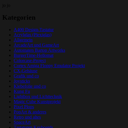
jo jo
Kategorien
A400 Design-Tastatur
Acrylglas (Plexiglas)
Allgemein
ArcadeArt und GameArt
Automaten Bartop Artworks
BurgerTime-Hellomat
Colorcase-Project
Cortex Amiga Floppy Emulator Projekt
CX-Gehäuse
Grafik und co
Joysticks
Klebefolie und co
Kung Fu
Lightbox und Lichttechnik
Magic Cube Kunstprojekt
Pixel Plops
PopArt & anderes
Retro und altes
SpaceArt
Tastaturen Keyboards