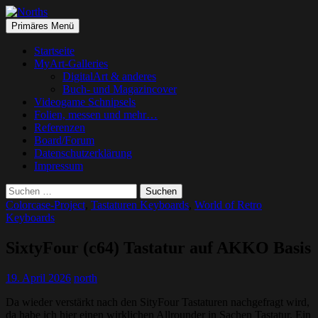
Suchen
Springe
Primäres Menü
zum
Norths
Inhalt
Startseite
MyArt-Galleries
DigitalArt & anderes
Buch- und Magazincover
Videogame Schnipsels
Folien, messen und mehr…
Referenzen
Board/Forum
Datenschutzerklärung
Impressum
Suchen
nach:
Colorcase-Project
,
Tastaturen Keyboards
,
World of Retro
Keyboards
SixtyFour (c64) Tastatur auf AKKO Basis
19. April 2026
north
Da wieder verstärkt nach den SityFour Tastaturen nachgefragt wird,
da habe ich hier einen wirklichen Allrounder in Sachen Tastatur. Ein