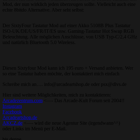
Mod, der nun wirklich jeden überzeugen sollte. Vielleicht auch eine
echte 8bitdo Alternative. Aber seht selbst:
Der SixtyFour Tastatur Mod auf einer Akko 5108B Plus Tastatur
ISO-UK/DE/US/FR/IT/ES usw. Gaming-Tastatur Hot Swap RGB
Beleuchtung. Alle möglichen Anschlüsse, von USB Typ-C/2,4 GHz
und natürlich Bluetooth 5.0 Wireless.
Diesen Sixtyfour Mod kann ich 195 euro + Versand anbieten. Wer
so eine Tastatur haben möchte, der kontaktiert mich einfach
Schreibe mich an…. info@arcadeartshop.de oder psx@dlvs.de
Hier sind weitere Möglichkeiten, mich zu kontaktieren:
Arcadezentrum.com
<—- Das Arcade-Kult Forum seit 2004!!
Instagram
Facebook
Arcadeartshop.de
AKCZ.de
<—- wird die neue Agentur Site (irgendwann^^)
oder Links im Menü per E-Mail.
bis denne…