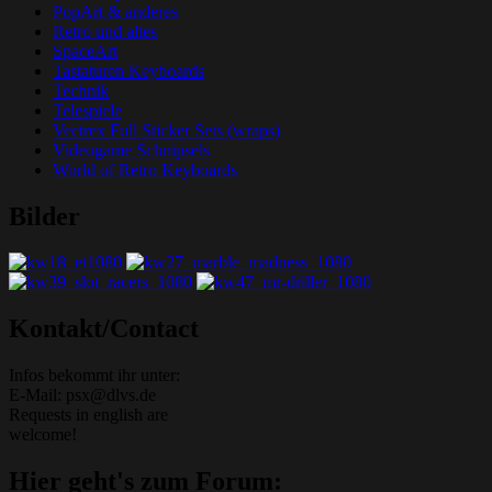
PopArt & anderes
Retro und altes
SpaceArt
Tastaturen Keyboards
Technik
Telespiele
Vectrex Full Sticker Sets (wraps)
Videogame Schnipsels
World of Retro Keyboards
Bilder
Grafik-Web-Arcade Domain
Kontakt/Contact
Infos bekommt ihr unter:
E-Mail: psx@dlvs.de
Requests in english are
welcome!
Hier geht's zum Forum: