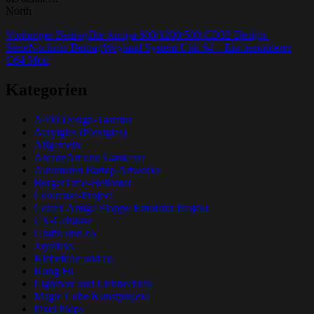
North
Beitrags-
Vorheriger Beitrag
Die Amiga 600/1200/500 CD32 Design-
Serie
Nächster Beitrag
Weyland System Unit 64 – Ein besonderer
Navigation
C64 Mod
Kategorien
A400 Design-Tastatur
Acrylglas (Plexiglas)
Allgemein
ArcadeArt und GameArt
Automaten Bartop Artworks
BurgerTime-Hellomat
Colorcase-Project
Cortex Amiga Floppy Emulator Projekt
CX-Gehäuse
Grafik und co
Joysticks
Klebefolie und co
Kung Fu
Lightbox und Lichttechnik
Magic Cube Kunstprojekt
Pixel Plops