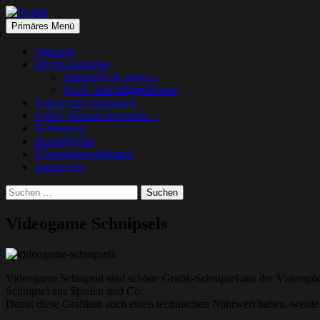
Suchen
Springe
Primäres Menü
zum
Norths
Inhalt
Startseite
MyArt-Galleries
DigitalArt & anderes
Buch- und Magazincover
Videogame Schnipsels
Folien, messen und mehr…
Referenzen
Board/Forum
Datenschutzerklärung
Impressum
Suchen
nach:
Videogame Schnipsels
Videogame Schnipsel sind schöne Grafik-Schnipsel aus der Videospiel
Schnipsel aus Spielen und Co.
Damit diese Grafiken auch einen technischen Nährwert haben, werde i