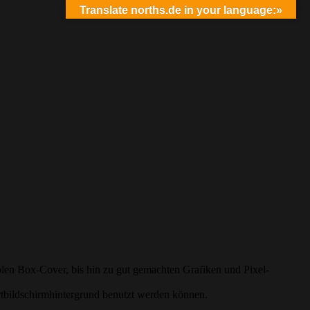
Translate norths.de in your language:»
olen Box-Cover, bis hin zu gut gemachten Grafiken und Pixel-
artbildschirmhintergrund benutzt werden können.