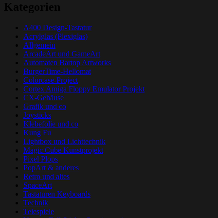
Kategorien
A400 Design-Tastatur
Acrylglas (Plexiglas)
Allgemein
ArcadeArt und GameArt
Automaten Bartop Artworks
BurgerTime-Hellomat
Colorcase-Project
Cortex Amiga Floppy Emulator Projekt
CX-Gehäuse
Grafik und co
Joysticks
Klebefolie und co
Kung Fu
Lightbox und Lichttechnik
Magic Cube Kunstprojekt
Pixel Plops
PopArt & anderes
Retro und altes
SpaceArt
Tastaturen Keyboards
Technik
Telespiele