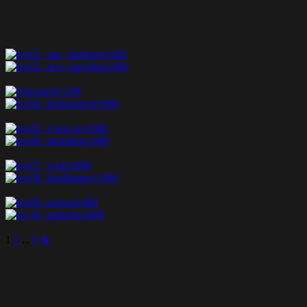
1
2
...
6
►