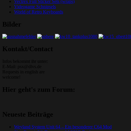
Vectrex Full Sticker Sets (wraps)
Videogame Schnipsels
World of Retro Keyboards
Bilder
Grafik-Web-Arcade Domain
Kontakt/Contact
Infos bekommt ihr unter:
E-Mail: psx@dlvs.de
Requests in english are
welcome!
Hier geht's zum Forum:
Neueste Beiträge
Weyland System Unit 64 – Ein besonderer C64 Mod