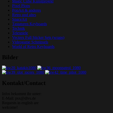
Magic Cube Kunstprojekt
Pixel Plops
PopArt & anderes
Retro und altes
SpaceArt
Tastaturen Keyboards
Technik
Telespiele
Vectrex Full Sticker Sets (wraps)
Videogame Schnipsels
World of Retro Keyboards
Bilder
Grafik-Web-Arcade Domain
Kontakt/Contact
Infos bekommt ihr unter:
E-Mail: psx@dlvs.de
Requests in english are
welcome!