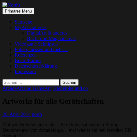
Suchen
Springe
Primäres Menü
zum
Norths
Inhalt
Startseite
MyArt-Galleries
DigitalArt & anderes
Buch- und Magazincover
Videogame Schnipsels
Folien, messen und mehr…
Referenzen
Board/Forum
Datenschutzerklärung
Impressum
Suchen
nach:
ArcadeArt und GameArt
,
Klebefolie und co
Artworks für alle Gerätschaften
26. April 2014
north
Mal wieder bissel gedruckt… Für Universal und den Bartop
Dauerbrenner von Arcadeforge… mal wieder ein neu erstelltes BB-
Artwork^^