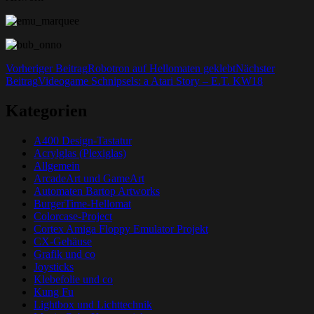
Beitrags-
Vorheriger Beitrag
Robotron auf Hellomaten geklebt
Nächster
Beitrag
Videogame Schnipsels: a Atari Story – E.T. KW18
Navigation
Kategorien
A400 Design-Tastatur
Acrylglas (Plexiglas)
Allgemein
ArcadeArt und GameArt
Automaten Bartop Artworks
BurgerTime-Hellomat
Colorcase-Project
Cortex Amiga Floppy Emulator Projekt
CX-Gehäuse
Grafik und co
Joysticks
Klebefolie und co
Kung Fu
Lightbox und Lichttechnik