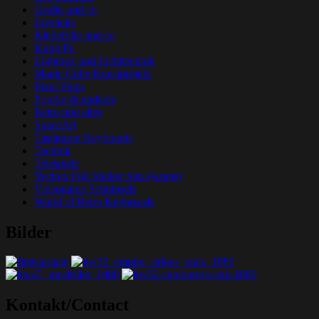
Grafik und co
Joysticks
Klebefolie und co
Kung Fu
Lightbox und Lichttechnik
Magic Cube Kunstprojekt
Pixel Plops
PopArt & anderes
Retro und altes
SpaceArt
Tastaturen Keyboards
Technik
Telespiele
Vectrex Full Sticker Sets (wraps)
Videogame Schnipsels
World of Retro Keyboards
Bilder
Grafik-Web-Arcade Domain
Kontakt/Contact