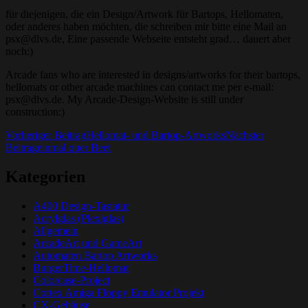
für diejenigen, die ein Design/Artwork für Bartops, Hellomaten,
oder anderes haben möchten, die schreiben mir bitte eine Mail an
psx@dlvs.de, Eine passende Webseite entsteht grad… dauert aber
noch:)
Arcade fans who are interested in designs/artworks for their bartops,
hellomats or other arcade machines can contact me per e-mail:
psx@dlvs.de. My Arcade-Design-Website is still under
construction:)
Beitrags-
Vorheriger Beitrag
Hellomat- und Bartop-Artworks
Nächster
Beitrag
einmal quer Beet
Navigation
Kategorien
A400 Design-Tastatur
Acrylglas (Plexiglas)
Allgemein
ArcadeArt und GameArt
Automaten Bartop Artworks
BurgerTime-Hellomat
Colorcase-Project
Cortex Amiga Floppy Emulator Projekt
CX-Gehäuse