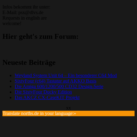
Infos bekommt ihr unter:
E-Mail: psx@dlvs.de
Requests in english are
welcome!
Hier geht's zum Forum:
Neueste Beiträge
Weyland System Unit 64 – Ein besonderer C64 Mod
SixtyFour (c64) Tastatur auf AKKO Basis
Die Amiga 600/1200/500 CD32 Design-Serie
Die SixtyFour Ducky Edition
Das AKCZ CX-CaseKIT Projekt
xx
Translate norths.de in your language:»