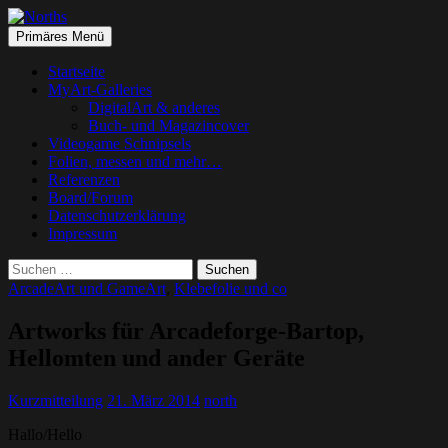
Suchen
Springe
Primäres Menü
zum
Norths
Inhalt
Startseite
MyArt-Galleries
DigitalArt & anderes
Buch- und Magazincover
Videogame Schnipsels
Folien, messen und mehr…
Referenzen
Board/Forum
Datenschutzerklärung
Impressum
Suchen
nach:
ArcadeArt und GameArt
,
Klebefolie und co
Artworks für Arcadeforge-Bartop,
Hellomten und ander Geräte
Kurzmitteilung
21. März 2014
north
Hallo/Hello