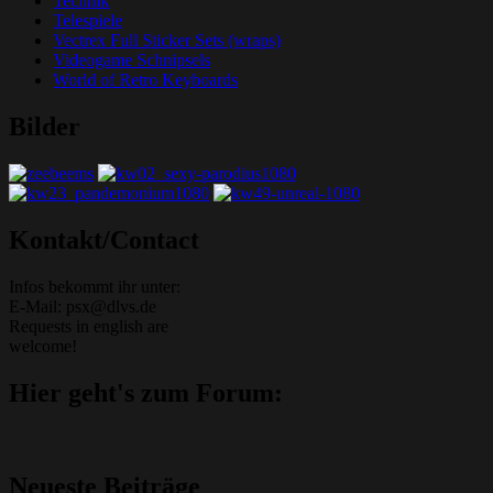
Technik
Telespiele
Vectrex Full Sticker Sets (wraps)
Videogame Schnipsels
World of Retro Keyboards
Bilder
Grafik-Web-Arcade Domain
Kontakt/Contact
Infos bekommt ihr unter:
E-Mail: psx@dlvs.de
Requests in english are
welcome!
Hier geht's zum Forum:
Neueste Beiträge