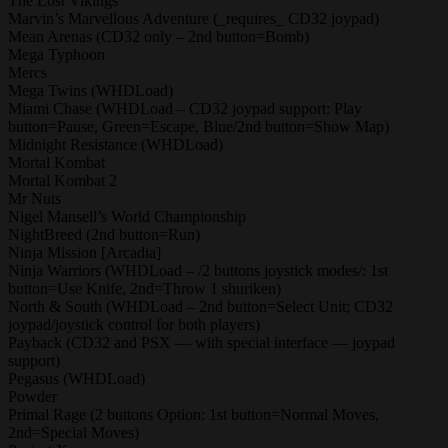
The Lost Vikings
Marvin’s Marvellous Adventure (_requires_ CD32 joypad)
Mean Arenas (CD32 only – 2nd button=Bomb)
Mega Typhoon
Mercs
Mega Twins (WHDLoad)
Miami Chase (WHDLoad – CD32 joypad support: Play
button=Pause, Green=Escape, Blue/2nd button=Show Map)
Midnight Resistance (WHDLoad)
Mortal Kombat
Mortal Kombat 2
Mr Nuts
Nigel Mansell’s World Championship
NightBreed (2nd button=Run)
Ninja Mission [Arcadia]
Ninja Warriors (WHDLoad – /2 buttons joystick modes/: 1st
button=Use Knife, 2nd=Throw 1 shuriken)
North & South (WHDLoad – 2nd button=Select Unit; CD32
joypad/joystick control for both players)
Payback (CD32 and PSX — with special interface — joypad
support)
Pegasus (WHDLoad)
Powder
Primal Rage (2 buttons Option: 1st button=Normal Moves,
2nd=Special Moves)