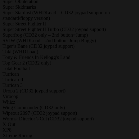
Super Obliteration
Super Skidmarks
Super Stardust (WHDLoad – CD32 joypad support on
standard/floppy version)
Super Street Fighter II
Super Street Fighter II Turbo (CD32 joypad support)
Superfrog (CD32 only – 2nd button=Jump)
SVIW (WHDLoad – 2nd button=Jump Buggy)
Tiger’s Bane (CD32 joypad support)
Toki (WHDLoad)
Tony & Friends In Kellogg’s Land
Top Gear 2 (CD32 only)
Total Football
Turrican
Turrican II
Turrican 3
Uropa 2 (CD32 joypad support)
Virocop
Whizz
Wing Commander (CD32 only)
Wipeout 2097 (CD32 joypad support)
Worms: Director’s Cut (CD32 joypad support)
X-Out
XP8
Xtreme Racing