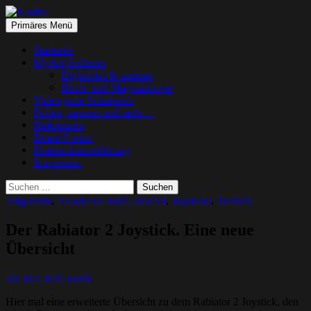
Suchen
Springe
Primäres Menü
zum
Norths
Inhalt
Startseite
MyArt-Galleries
DigitalArt & anderes
Buch- und Magazincover
Videogame Schnipsels
Folien, messen und mehr…
Referenzen
Board/Forum
Datenschutzerklärung
Impressum
Suchen
nach:
Allgemein
,
ArcadeArt und GameArt
,
Joysticks
,
Technik
Der Rabiator 2 Joystick. Eine neue
Übersicht
30. Mai 2025
north
Hier mal eine erweiterte Übersicht zu dem Rabiator 2 Joystick, den