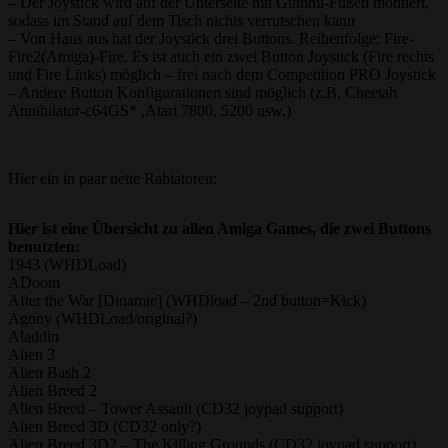
– Der Joystick wird auf der Unterseite mit Gummi-Füßen montiert,
sodass im Stand auf dem Tisch nichts verrutschen kann
– Von Haus aus hat der Joystick drei Buttons. Reihenfolge: Fire-
Fire2(Amiga)-Fire. Es ist auch ein zwei Button Joystick (Fire rechts
und Fire Links) möglich – frei nach dem Competition PRO Joystick
– Andere Button Konfigurationen sind möglich (z.B. Cheetah
Annihilator-c64GS* ,Atari 7800, 5200 usw.)
Hier ein in paar nette Rabiatoren:
Hier ist eine Übersicht zu allen Amiga Games, die zwei Buttons
benutzten:
1943 (WHDLoad)
ADoom
After the War [Dinamic] (WHDload – 2nd button=Kick)
Agony (WHDLoad/original?)
Aladdin
Alien 3
Alien Bash 2
Alien Breed 2
Alien Breed – Tower Assault (CD32 joypad support)
Alien Breed 3D (CD32 only?)
Alien Breed 3D2 – The Killing Grounds (CD32 joypad support)