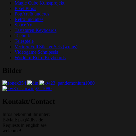
Magic Cube Kunstprojekt
Pixel Plops
PopArt & anderes
Retro und altes
SpaceArt
Tastaturen Keyboards
Technik
Telespiele
Vectrex Full Sticker Sets (wraps)
Videogame Schnipsels
World of Retro Keyboards
Bilder
Grafik-Web-Arcade Domain
Kontakt/Contact
Infos bekommt ihr unter:
E-Mail: psx@dlvs.de
Requests in english are
welcome!