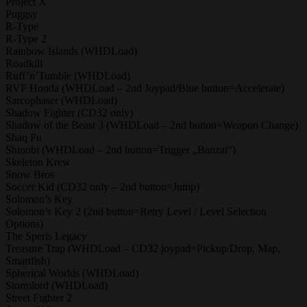
Project X
Puggsy
R-Type
R-Type 2
Rainbow Islands (WHDLoad)
Roadkill
Ruff’n’Tumble (WHDLoad)
RVF Honda (WHDLoad – 2nd Joypad/Blue button=Accelerate)
Sarcophaser (WHDLoad)
Shadow Fighter (CD32 only)
Shadow of the Beast 3 (WHDLoad – 2nd button=Weapon Change)
Shaq Fu
Shinobi (WHDLoad – 2nd button=Trigger „Banzai“)
Skeleton Krew
Snow Bros
Soccer Kid (CD32 only – 2nd button=Jump)
Solomon’s Key
Solomon’s Key 2 (2nd button=Retry Level / Level Selection
Options)
The Speris Legacy
Treasure Trap (WHDLoad – CD32 joypad=Pickup/Drop, Map,
Smartfish)
Spherical Worlds (WHDLoad)
Stormlord (WHDLoad)
Street Fighter 2