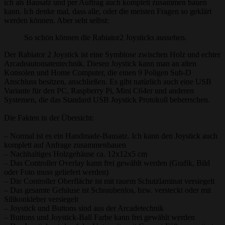
ich als Bausatz und per Auftrag auch komplett zusammen bauen
kann. Ich denke mal, dass alle, oder die meisten Fragen so geklärt
werden können. Aber seht selbst:
So schön können die Rabiator2 Joysticks aussehen.
Der Rabiator 2 Joystick ist eine Symbiose zwischen Holz und echter
Arcadeautomatentechnik. Diesen Joystick kann man an alten
Konsolen und Home Computer, die einen 9 Poligen Sub-D
Anschluss besitzen, anschließen. Es gibt natürlich auch eine USB
Variante für den PC, Raspberry Pi, Mini C64er und anderen
Systemen, die das Standard USB Joystick Protokoll beherrschen.
Die Fakten in der Übersicht:
– Normal ist es ein Handmade-Bausatz. Ich kann den Joystick auch
komplett auf Anfrage zusammenbauen
– Nachhaltiges Holzgehäuse ca. 12x12x5 cm
– Das Controller Overlay kann frei gewählt werden (Grafik, Bild
oder Foto muss geliefert werden)
– Die Controller Oberfläche ist mit rauem Schutzlaminat versiegelt
– Das gesamte Gehäuse ist Schraubenlos, bzw. versteckt oder mit
Silikonkleber versiegelt
– Joystick und Buttons sind aus der Arcadetechnik
– Buttons und Joystick-Ball Farbe kann frei gewählt werden