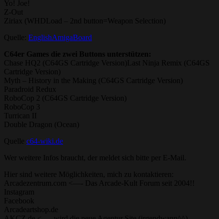
Yo! Joe!
Z-Out
Ziriax (WHDLoad – 2nd button=Weapon Selection)
Quelle:
EnglishAmigaBoard
C64er Games die zwei Buttons unterstützen:
Chase HQ2 (C64GS Cartridge Version)Last Ninja Remix (C64GS
Cartridge Version)
Myth – History in the Making (C64GS Cartridge Version)
Paradroid Redux
RoboCop 2 (C64GS Cartridge Version)
RoboCop 3
Turrican II
Double Dragon (Ocean)
Quelle
c64-wiki.de
Wer weitere Infos braucht, der meldet sich bitte per E-Mail.
Hier sind weitere Möglichkeiten, mich zu kontaktieren:
Arcadezentrum.com <—- Das Arcade-Kult Forum seit 2004!!
Instagram
Facebook
Arcadeartshop.de
AKCZ.de <—- wird die neue Agentur Site (irgendwann^^)