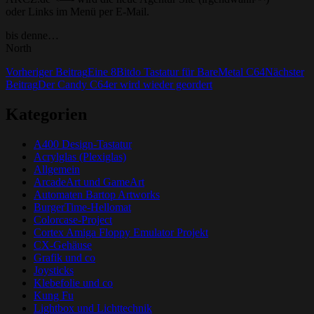
oder Links im Menü per E-Mail.
bis denne…
North
Beitrags-
Vorheriger Beitrag
Eine 8Bitdo Tastatur für BareMetal C64
Nächster
Beitrag
Der Candy C64er wird wieder geordert
Navigation
Kategorien
A400 Design-Tastatur
Acrylglas (Plexiglas)
Allgemein
ArcadeArt und GameArt
Automaten Bartop Artworks
BurgerTime-Hellomat
Colorcase-Project
Cortex Amiga Floppy Emulator Projekt
CX-Gehäuse
Grafik und co
Joysticks
Klebefolie und co
Kung Fu
Lightbox und Lichttechnik