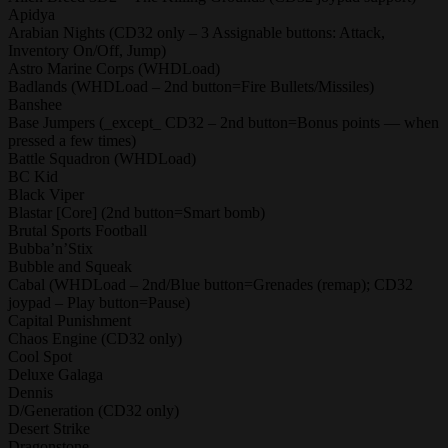
Apidya
Arabian Nights (CD32 only – 3 Assignable buttons: Attack,
Inventory On/Off, Jump)
Astro Marine Corps (WHDLoad)
Badlands (WHDLoad – 2nd button=Fire Bullets/Missiles)
Banshee
Base Jumpers (_except_ CD32 – 2nd button=Bonus points — when
pressed a few times)
Battle Squadron (WHDLoad)
BC Kid
Black Viper
Blastar [Core] (2nd button=Smart bomb)
Brutal Sports Football
Bubba’n’Stix
Bubble and Squeak
Cabal (WHDLoad – 2nd/Blue button=Grenades (remap); CD32
joypad – Play button=Pause)
Capital Punishment
Chaos Engine (CD32 only)
Cool Spot
Deluxe Galaga
Dennis
D/Generation (CD32 only)
Desert Strike
Dragonstone