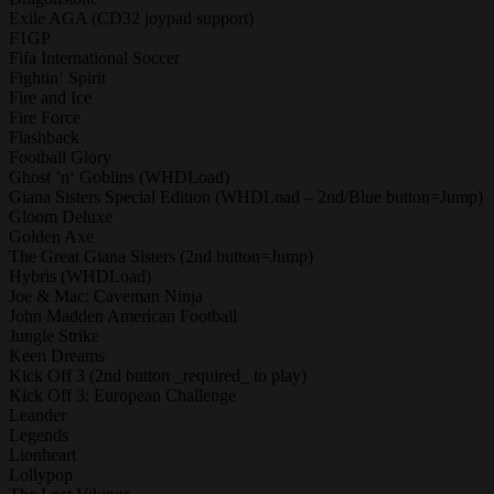
Exile AGA (CD32 joypad support)
F1GP
Fifa International Soccer
Fightin‘ Spirit
Fire and Ice
Fire Force
Flashback
Football Glory
Ghost ’n‘ Goblins (WHDLoad)
Giana Sisters Special Edition (WHDLoad – 2nd/Blue button=Jump)
Gloom Deluxe
Golden Axe
The Great Giana Sisters (2nd button=Jump)
Hybris (WHDLoad)
Joe & Mac: Caveman Ninja
John Madden American Football
Jungle Strike
Keen Dreams
Kick Off 3 (2nd button _required_ to play)
Kick Off 3: European Challenge
Leander
Legends
Lionheart
Lollypop