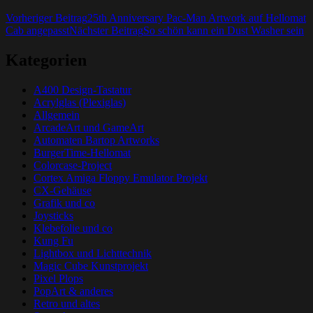
Beitrags-
Vorheriger Beitrag
25th Anniversary Pac-Man Artwork auf Hellomat
Cab angepasst
Nächster Beitrag
So schön kann ein Dust Washer sein
Navigation
Kategorien
A400 Design-Tastatur
Acrylglas (Plexiglas)
Allgemein
ArcadeArt und GameArt
Automaten Bartop Artworks
BurgerTime-Hellomat
Colorcase-Project
Cortex Amiga Floppy Emulator Projekt
CX-Gehäuse
Grafik und co
Joysticks
Klebefolie und co
Kung Fu
Lightbox und Lichttechnik
Magic Cube Kunstprojekt
Pixel Plops
PopArt & anderes
Retro und altes