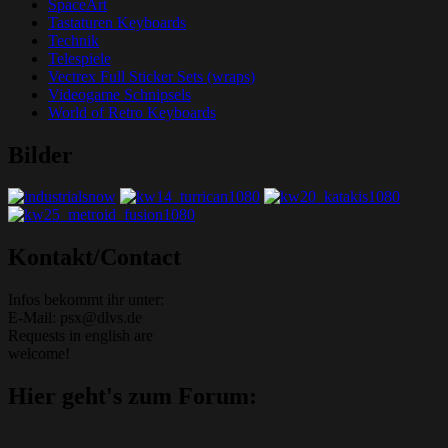
SpaceArt
Tastaturen Keyboards
Technik
Telespiele
Vectrex Full Sticker Sets (wraps)
Videogame Schnipsels
World of Retro Keyboards
Bilder
Grafik-Web-Arcade Domain
Kontakt/Contact
Infos bekommt ihr unter:
E-Mail: psx@dlvs.de
Requests in english are
welcome!
Hier geht's zum Forum: