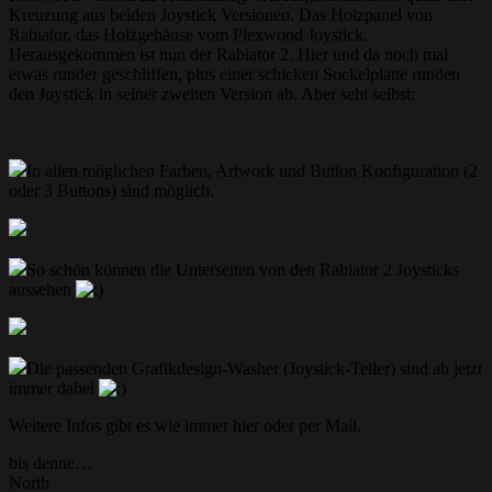
Kreuzung aus beiden Joystick Versionen. Das Holzpanel von
Rabiator, das Holzgehäuse vom Plexwood Joystick.
Herausgekommen ist nun der Rabiator 2. Hier und da noch mal
etwas runder geschliffen, plus einer schicken Sockelplatte runden
den Joystick in seiner zweiten Version ab. Aber seht selbst:
In allen möglichen Farben, Artwork und Button Konfiguration (2
oder 3 Buttons) sind möglich.
So schön können die Unterseiten von den Rabiator 2 Joysticks
aussehen
Die passenden Grafikdesign-Washer (Joystick-Teller) sind ab jetzt
immer dabei
Weitere Infos gibt es wie immer hier oder per Mail.
bis denne…
North