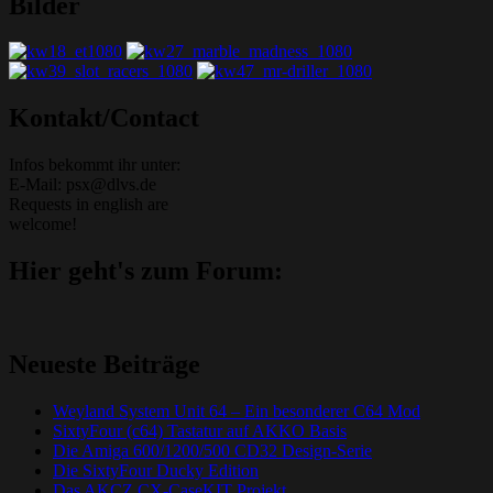
Bilder
Grafik-Web-Arcade Domain
Kontakt/Contact
Infos bekommt ihr unter:
E-Mail: psx@dlvs.de
Requests in english are
welcome!
Hier geht's zum Forum:
Neueste Beiträge
Weyland System Unit 64 – Ein besonderer C64 Mod
SixtyFour (c64) Tastatur auf AKKO Basis
Die Amiga 600/1200/500 CD32 Design-Serie
Die SixtyFour Ducky Edition
Das AKCZ CX-CaseKIT Projekt