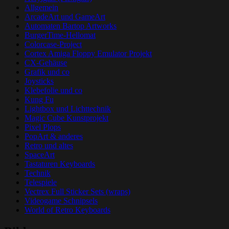
Allgemein
ArcadeArt und GameArt
Automaten Bartop Artworks
BurgerTime-Hellomat
Colorcase-Project
Cortex Amiga Floppy Emulator Projekt
CX-Gehäuse
Grafik und co
Joysticks
Klebefolie und co
Kung Fu
Lightbox und Lichttechnik
Magic Cube Kunstprojekt
Pixel Plops
PopArt & anderes
Retro und altes
SpaceArt
Tastaturen Keyboards
Technik
Telespiele
Vectrex Full Sticker Sets (wraps)
Videogame Schnipsels
World of Retro Keyboards