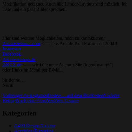
Modifikation geeignet. Auch alle Länder-Layouts sind möglich. Ich
lasse mal ein paar Bilder sprechen.
Hier sind weitere Möglichkeiten, mich zu kontaktieren:
Arcadezentrum.com
<—- Das Arcade-Kult Forum seit 2004!!
Instagram
Facebook
Arcadeartshop.de
AKCZ.de
<—- wird die neue Agentur Site (irgendwann^^)
oder Links im Menü per E-Mail.
bis denne…
North
Beitrags-
Vorheriger Beitrag
Ghostbusters… auf dem Brotkasten
Nächster
Beitrag
Noch eine FourZeroZero Tastatur
Navigation
Kategorien
A400 Design-Tastatur
Acrylglas (Plexiglas)