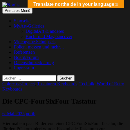
Translate norths.de in your language:»
Suchen
Springe
Primäres Menü
zum
Norths
Inhalt
Startseite
MyArt-Galleries
DigitalArt & anderes
Buch- und Magazincover
Videogame Schnipsels
Folien, messen und mehr…
Referenzen
Board/Forum
Datenschutzerklärung
Impressum
Suchen
nach:
Colorcase-Project
,
Tastaturen Keyboards
,
Technik
,
World of Retro
Keyboards
Die CPC-FourSixFour Tastatur
6. Mai 2025
north
Hier mal ein paar Bilder von einer CPC-FourSixFour Tastatur, die
für den PC konzipiert wurde. Es sind alle Tastaturen zur