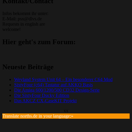
Kontakt/Contact
Infos bekommt ihr unter:
E-Mail: psx@dlvs.de
Requests in english are
welcome!
Hier geht's zum Forum:
Neueste Beiträge
Weyland System Unit 64 – Ein besonderer C64 Mod
SixtyFour (c64) Tastatur auf AKKO Basis
Die Amiga 600/1200/500 CD32 Design-Serie
Die SixtyFour Ducky Edition
Das AKCZ CX-CaseKIT Projekt
xx
Translate norths.de in your language:»