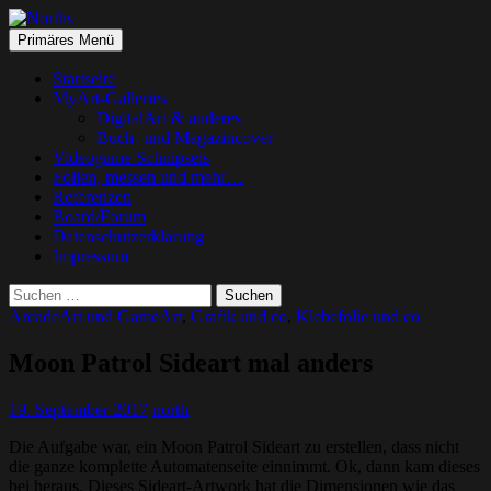
Suchen
Springe
Primäres Menü
zum
Norths
Inhalt
Startseite
MyArt-Galleries
DigitalArt & anderes
Buch- und Magazincover
Videogame Schnipsels
Folien, messen und mehr…
Referenzen
Board/Forum
Datenschutzerklärung
Impressum
Suchen
nach:
ArcadeArt und GameArt
,
Grafik und co
,
Klebefolie und co
Moon Patrol Sideart mal anders
19. September 2017
north
Die Aufgabe war, ein Moon Patrol Sideart zu erstellen, dass nicht
die ganze komplette Automatenseite einnimmt. Ok, dann kam dieses
bei heraus. Dieses Sideart-Artwork hat die Dimensionen wie das