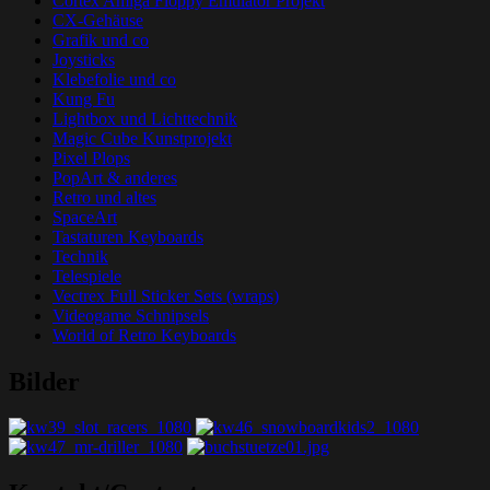
Cortex Amiga Floppy Emulator Projekt
CX-Gehäuse
Grafik und co
Joysticks
Klebefolie und co
Kung Fu
Lightbox und Lichttechnik
Magic Cube Kunstprojekt
Pixel Plops
PopArt & anderes
Retro und altes
SpaceArt
Tastaturen Keyboards
Technik
Telespiele
Vectrex Full Sticker Sets (wraps)
Videogame Schnipsels
World of Retro Keyboards
Bilder
Grafik-Web-Arcade Domain