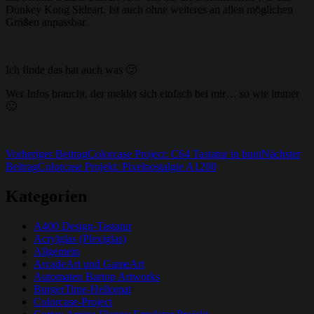
Donkey Kong Sideart. Ist auch ohne weiteres an allen möglichen
Größen anpassbar.
Ich finde das hat auch was 🙂
Wer Infos braucht, der meldet sich einfach bei mir… so wie immer
🙂
Beitrags-
Vorheriger Beitrag
Colorcase Project: C64 Tastatur in bunt
Nächster
Beitrag
Colorcase Projekt: Pixelnostalgie A1200
Navigation
Kategorien
A400 Design-Tastatur
Acrylglas (Plexiglas)
Allgemein
ArcadeArt und GameArt
Automaten Bartop Artworks
BurgerTime-Hellomat
Colorcase-Project