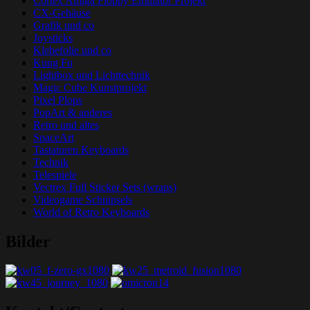
Cortex Amiga Floppy Emulator Projekt
CX-Gehäuse
Grafik und co
Joysticks
Klebefolie und co
Kung Fu
Lightbox und Lichttechnik
Magic Cube Kunstprojekt
Pixel Plops
PopArt & anderes
Retro und altes
SpaceArt
Tastaturen Keyboards
Technik
Telespiele
Vectrex Full Sticker Sets (wraps)
Videogame Schnipsels
World of Retro Keyboards
Bilder
Grafik-Web-Arcade Domain