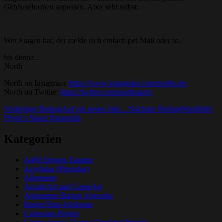
Gehäuseformen anpassen. Aber seht selbst:
Wer Fragen hat, der melde sich einfach per Mail oder so.
bis denne…
North
North on Instagram:
https://www.instagram.com/norths.de/
North on Twitter:
https://twitter.com/northstarex
Beitrags-
Vorheriger Beitrag
Auf ein neues Jahr…
Nächster Beitrag
Wandbild:
Flynn’s Space Paranoids
Navigation
Kategorien
A400 Design-Tastatur
Acrylglas (Plexiglas)
Allgemein
ArcadeArt und GameArt
Automaten Bartop Artworks
BurgerTime-Hellomat
Colorcase-Project