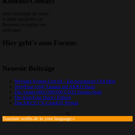
Kontakt/Contact
Infos bekommt ihr unter:
E-Mail: psx@dlvs.de
Requests in english are
welcome!
Hier geht's zum Forum:
Neueste Beiträge
Weyland System Unit 64 – Ein besonderer C64 Mod
SixtyFour (c64) Tastatur auf AKKO Basis
Die Amiga 600/1200/500 CD32 Design-Serie
Die SixtyFour Ducky Edition
Das AKCZ CX-CaseKIT Projekt
xx
Translate norths.de in your language:»