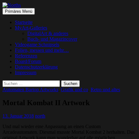
Suchen
Springe
Primäres Menü
zum
Norths
Inhalt
Startseite
MyArt-Galleries
DigitalArt & anderes
Buch- und Magazincover
Videogame Schnipsels
Folien, messen und mehr…
Referenzen
Board/Forum
Datenschutzerklärung
Impressum
Suchen
nach:
Automaten Bartop Artworks
,
Grafik und co
,
Retro und altes
Mortal Kombat II Artwork
13. Januar 2018
north
Und mal wieder eine Anpassung an einen Custom
Arcadeautomaten. Diesmal musste Mortal Kombat 2 herhalten. Das
original Artwork kann man wunderbar auf alle möglichen