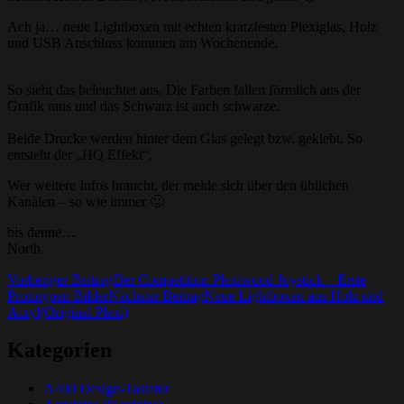
Ach ja… neue Lightboxen mit echten kratzfesten Plexiglas, Holz
und USB Anschluss kommen am Wochenende.
So sieht das beleuchtet aus. Die Farben fallen förmlich aus der
Grafik raus und das Schwarz ist auch schwarze.
Beide Drucke werden hinter dem Glas gelegt bzw. geklebt. So
entsteht der „HQ Effekt“.
Wer weitere Infos braucht, der melde sich über den üblichen
Kanälen – so wie immer 🙂
bis denne…
North
Beitrags-
Vorheriger Beitrag
Der Competition Plexiwood Joystick – Erste
Prototypen Bilder
Nächster Beitrag
Neue Lightboxen aus Holz und
Navigation
Acryl(Original Plexi)
Kategorien
A400 Design-Tastatur