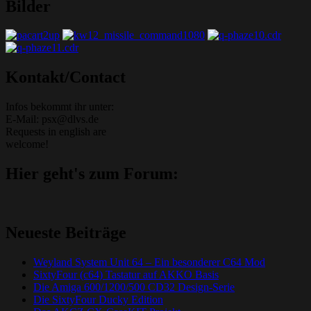
Bilder
Grafik-Web-Arcade Domain
Kontakt/Contact
Infos bekommt ihr unter:
E-Mail: psx@dlvs.de
Requests in english are
welcome!
Hier geht's zum Forum:
Neueste Beiträge
Weyland System Unit 64 – Ein besonderer C64 Mod
SixtyFour (c64) Tastatur auf AKKO Basis
Die Amiga 600/1200/500 CD32 Design-Serie
Die SixtyFour Ducky Edition