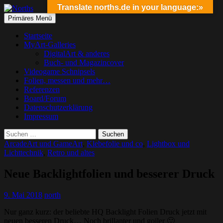
Translate norths.de in your language:»
Suchen
Springe
Primäres Menü
zum
Norths
Inhalt
Startseite
MyArt-Galleries
DigitalArt & anderes
Buch- und Magazincover
Videogame Schnipsels
Folien, messen und mehr…
Referenzen
Board/Forum
Datenschutzerklärung
Impressum
Suchen
nach:
ArcadeArt und GameArt
,
Klebefolie und co
,
Lightbox und
Lichttechnik
,
Retro und altes
Neue Backlightfolien und besserer Druck
9. Mai 2018
north
Nur ganz kurz: der beliebte HQ Backlight Folien Druck jetzt mit
neuen besseren Druck… Noch brillanter und goiler 🙂