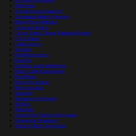
Acrylglas (Plexiglas)
Allgemein
ArcadeArt und GameArt
Automaten Bartop Artworks
BurgerTime-Hellomat
Colorcase-Project
Cortex Amiga Floppy Emulator Projekt
CX-Gehäuse
Grafik und co
Joysticks
Klebefolie und co
Kung Fu
Lightbox und Lichttechnik
Magic Cube Kunstprojekt
Pixel Plops
PopArt & anderes
Retro und altes
SpaceArt
Tastaturen Keyboards
Technik
Telespiele
Vectrex Full Sticker Sets (wraps)
Videogame Schnipsels
World of Retro Keyboards