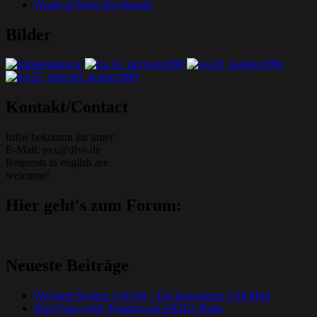
World of Retro Keyboards
Bilder
Grafik-Web-Arcade Domain
Kontakt/Contact
Infos bekommt ihr unter:
E-Mail: psx@dlvs.de
Requests in english are
welcome!
Hier geht's zum Forum:
Neueste Beiträge
Weyland System Unit 64 – Ein besonderer C64 Mod
SixtyFour (c64) Tastatur auf AKKO Basis