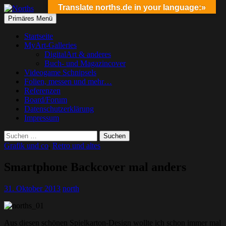
Translate norths.de in your language:»
Suchen
Springe
Primäres Menü
zum
Norths
Inhalt
Startseite
MyArt-Galleries
DigitalArt & anderes
Buch- und Magazincover
Videogame Schnipsels
Folien, messen und mehr…
Referenzen
Board/Forum
Datenschutzerklärung
Impressum
Suchen
nach:
Grafik und co
,
Retro und altes
Smartphone Backcover mal anders
31. Oktober 2013
north
Aus diesen schönen Spielkarton-Design wollte ich schon immer mal