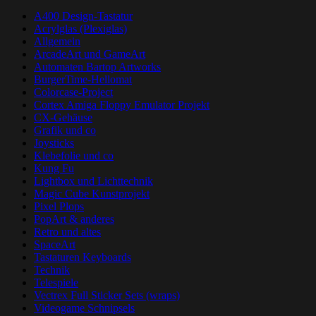
A400 Design-Tastatur
Acrylglas (Plexiglas)
Allgemein
ArcadeArt und GameArt
Automaten Bartop Artworks
BurgerTime-Hellomat
Colorcase-Project
Cortex Amiga Floppy Emulator Projekt
CX-Gehäuse
Grafik und co
Joysticks
Klebefolie und co
Kung Fu
Lightbox und Lichttechnik
Magic Cube Kunstprojekt
Pixel Plops
PopArt & anderes
Retro und altes
SpaceArt
Tastaturen Keyboards
Technik
Telespiele
Vectrex Full Sticker Sets (wraps)
Videogame Schnipsels