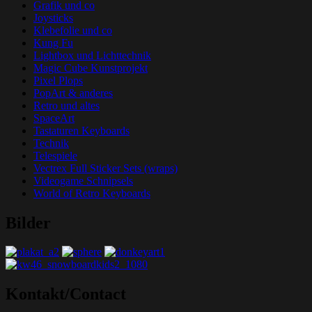
Grafik und co
Joysticks
Klebefolie und co
Kung Fu
Lightbox und Lichttechnik
Magic Cube Kunstprojekt
Pixel Plops
PopArt & anderes
Retro und altes
SpaceArt
Tastaturen Keyboards
Technik
Telespiele
Vectrex Full Sticker Sets (wraps)
Videogame Schnipsels
World of Retro Keyboards
Bilder
Grafik-Web-Arcade Domain
Kontakt/Contact