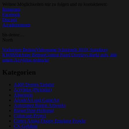
Weitere Möglichkeiten mir zu folgen und zu kontaktieren:
Instagram
Facebook
Discord
Arcadezentrum
bis denne…
North
Beitrags-
Vorheriger Beitrag
Videogame Schnipsels 2019: Spindizzy
KW06
Nächster Beitrag
Control Panel Overlays direkt aufs, ähh
Navigation
unters Acrylglas gedruckt
Kategorien
A400 Design-Tastatur
Acrylglas (Plexiglas)
Allgemein
ArcadeArt und GameArt
Automaten Bartop Artworks
BurgerTime-Hellomat
Colorcase-Project
Cortex Amiga Floppy Emulator Projekt
CX-Gehäuse