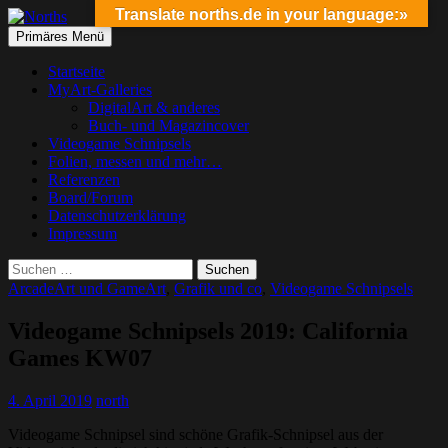
Translate norths.de in your language:»
Suchen
Springe
Primäres Menü
zum
Norths
Inhalt
Startseite
MyArt-Galleries
DigitalArt & anderes
Buch- und Magazincover
Videogame Schnipsels
Folien, messen und mehr…
Referenzen
Board/Forum
Datenschutzerklärung
Impressum
Suchen
nach:
ArcadeArt und GameArt
,
Grafik und co
,
Videogame Schnipsels
Videogame Schnipsels 2019: California
Games KW07
4. April 2019
north
Videogame Schnipsel sind schöne Grafik-Schnipsel aus der