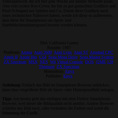
Videospielwelt, die ich hier jede Woche auf meiner Webseite poste.
Also von coolen Box-Cover, bis hin zu gut gemachten Grafiken und
Pixel-Schnipsel aus Spielen und Co. Damit diese Grafiken auch
einen technischen Nährwert haben, werde ich diese so aufbereiten,
dass diese für Smartphones als Sperr- und
Startbildschirmhintergrund benutzt werden können.
Titel: California Games
Baujahr: 1987
Plattform:
Amiga
,
Atari 2600
,
Atari Lynx
,
Atari ST
,
Amstrad CPC
,
Apple II
,
Apple IIgs
,
C64
,
Sega Mega Drive
,
Sega Master System
,
ZX Spectrum
,
MSX
,
NES
,
Wii
/
Virtual Console
,
DOS
,
J2ME
128
,
Thomson
,
ZX Spectrum
Manufaktur:
Epyx
Publisher:
Epyx
Anleitung:
Einfach das Bild im Smartphone-Browser anklicken,
dann dass vergrößerte Bild als Sperr- oder Hintergrundbild anlegen.
Tipp:
Am besten geht das einfügen mit dem Firefox Smartphone-
Browser, weil dieser die Bildqualität nicht anrührt. Andere Browser
schärfen das Bild nach, oder verändern die Farben und somit die
Stimmung der Grafik.