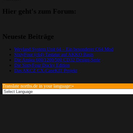
Hier geht's zum Forum:
Neueste Beiträge
Weyland System Unit 64 – Ein besonderer C64 Mod
SixtyFour (c64) Tastatur auf AKKO Basis
Die Amiga 600/1200/500 CD32 Design-Serie
Die SixtyFour Ducky Edition
Das AKCZ CX-CaseKIT Projekt
Translate norths.de in your language:»