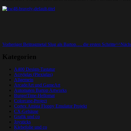
Beitrags-
Vorheriger Beitrag
metal Slug als Bartop…. die ersten Schritte^^
Nächs
Navigation
Kategorien
A400 Design-Tastatur
Acrylglas (Plexiglas)
Allgemein
ArcadeArt und GameArt
Automaten Bartop Artworks
BurgerTime-Hellomat
Colorcase-Project
Cortex Amiga Floppy Emulator Projekt
CX-Gehäuse
Grafik und co
Joysticks
Klebefolie und co