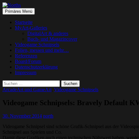
Suchen
Springe
Primäres Menü
zum
Norths
Inhalt
Startseite
MyArt-Galleries
DigitalArt & anderes
Buch- und Magazincover
Videogame Schnipsels
Folien, messen und mehr…
Referenzen
Board/Forum
Datenschutzerklärung
Impressum
Suchen
nach:
ArcadeArt und GameArt
,
Videogame Schnipsels
Videogame Schnipsels: Bravely Default 
30. November 2014
north
Videogame Schnipsel sind schöne Grafik-Schnipsel aus der Videospiel
Schnipsel aus Spielen und Co.
Damit diese Grafiken auch einen technischen Nährwert haben, werde i