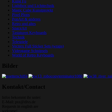
Kung Fu
Lightbox und Lichttechnik
Magic Cube Kunstprojekt
Pixel Plops
PopArt & anderes
Retro und altes
SpaceArt
Tastaturen Keyboards
Technik
Telespiele
Vectrex Full Sticker Sets (wraps)
Videogame Schnipsels
World of Retro Keyboards
Bilder
Grafik-Web-Arcade Domain
Kontakt/Contact
Infos bekommt ihr unter:
E-Mail: psx@dlvs.de
Requests in english are
welcome!