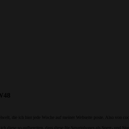
KW48
welt, die ich hier jede Woche auf meiner Webseite poste. Also von co
ch diese so aufbereiten, dass diese für Smartphones als Sperr- und St