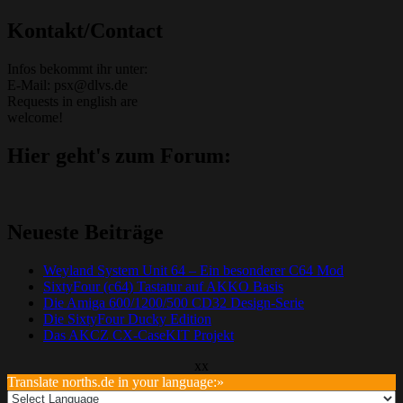
Kontakt/Contact
Infos bekommt ihr unter:
E-Mail: psx@dlvs.de
Requests in english are
welcome!
Hier geht's zum Forum:
Neueste Beiträge
Weyland System Unit 64 – Ein besonderer C64 Mod
SixtyFour (c64) Tastatur auf AKKO Basis
Die Amiga 600/1200/500 CD32 Design-Serie
Die SixtyFour Ducky Edition
Das AKCZ CX-CaseKIT Projekt
xx
Translate norths.de in your language:»