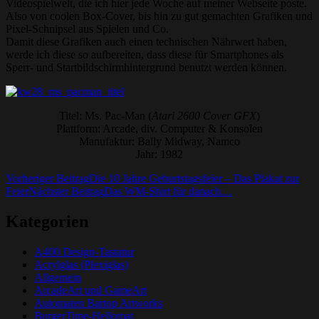
Videospielwelt, die ich hier jede Woche auf meiner Webseite poste.
Also von coolen Box-Cover, bis hin zu gut gemachten Grafiken und
Pixel-Schnipsel aus Spielen und Co.
Damit diese Grafiken auch einen technischen Nährwert haben,
werde ich diese so aufbereiten, dass diese für Smartphones als
Sperr- und Startbildschirmhintergrund benutzt werden können.
Titel: Ms. Pac-Man (
Atari 2600 Cover GFX
)
Plattform: Arcade, div. Computer & Konsolen
Manufaktur: Bally Midway, Namco
Jahr: 1982
Beitrags-
Vorheriger Beitrag
Die 10 Jahre Geburtstagsfeier – Das Plakat zur
Feier
Nächster Beitrag
Das WM-Shirt für danach…
Navigation
Kategorien
A400 Design-Tastatur
Acrylglas (Plexiglas)
Allgemein
ArcadeArt und GameArt
Automaten Bartop Artworks
BurgerTime-Hellomat