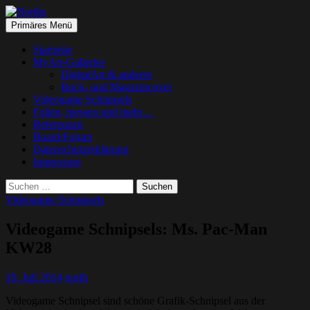
Suchen
Springe
Primäres Menü
zum
Norths
Inhalt
Startseite
MyArt-Galleries
DigitalArt & anderes
Buch- und Magazincover
Videogame Schnipsels
Folien, messen und mehr…
Referenzen
Board/Forum
Datenschutzerklärung
Impressum
Suchen
nach:
Videogame Schnipsels
Videogame Schnipsels: Ms. Pac-Man
KW28
10. Juli 2014
north
Videogame Schnipsel sind schöne Grafik-Schnipsel aus der