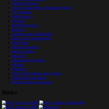
Colorcase-Project
Cortex Amiga Floppy Emulator Projekt
CX-Gehäuse
Grafik und co
Joysticks
Klebefolie und co
Kung Fu
Lightbox und Lichttechnik
Magic Cube Kunstprojekt
Pixel Plops
PopArt & anderes
Retro und altes
SpaceArt
Tastaturen Keyboards
Technik
Telespiele
Vectrex Full Sticker Sets (wraps)
Videogame Schnipsels
World of Retro Keyboards
Bilder
Grafik-Web-Arcade Domain