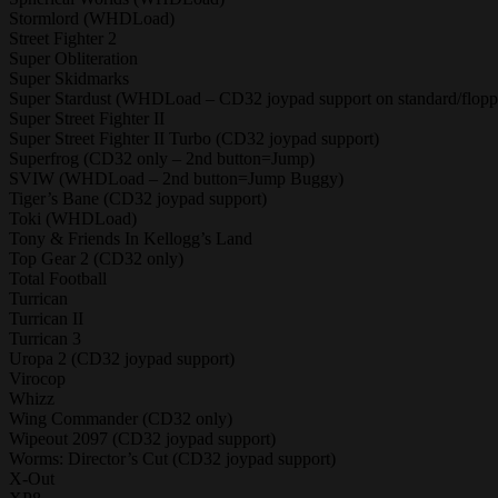
Stormlord (WHDLoad)
Street Fighter 2
Super Obliteration
Super Skidmarks
Super Stardust (WHDLoad – CD32 joypad support on standard/flopp
Super Street Fighter II
Super Street Fighter II Turbo (CD32 joypad support)
Superfrog (CD32 only – 2nd button=Jump)
SVIW (WHDLoad – 2nd button=Jump Buggy)
Tiger’s Bane (CD32 joypad support)
Toki (WHDLoad)
Tony & Friends In Kellogg’s Land
Top Gear 2 (CD32 only)
Total Football
Turrican
Turrican II
Turrican 3
Uropa 2 (CD32 joypad support)
Virocop
Whizz
Wing Commander (CD32 only)
Wipeout 2097 (CD32 joypad support)
Worms: Director’s Cut (CD32 joypad support)
X-Out