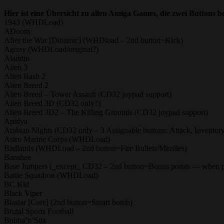
Hier ist eine Übersicht zu allen Amiga Games, die zwei Buttons b
1943 (WHDLoad)
ADoom
After the War [Dinamic] (WHDload – 2nd button=Kick)
Agony (WHDLoad/original?)
Aladdin
Alien 3
Alien Bash 2
Alien Breed 2
Alien Breed – Tower Assault (CD32 joypad support)
Alien Breed 3D (CD32 only?)
Alien Breed 3D2 – The Killing Grounds (CD32 joypad support)
Apidya
Arabian Nights (CD32 only – 3 Assignable buttons: Attack, Inventor
Astro Marine Corps (WHDLoad)
Badlands (WHDLoad – 2nd button=Fire Bullets/Missiles)
Banshee
Base Jumpers (_except_ CD32 – 2nd button=Bonus points — when pr
Battle Squadron (WHDLoad)
BC Kid
Black Viper
Blastar [Core] (2nd button=Smart bomb)
Brutal Sports Football
Bubba’n’Stix