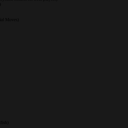
)
ial Moves)
fish)