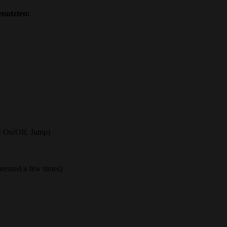
enutzten:
y On/Off, Jump)
essed a few times)