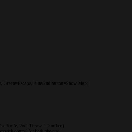
e, Green=Escape, Blue/2nd button=Show Map)
=Use Knife, 2nd=Throw 1 shuriken)
tick control for both players)