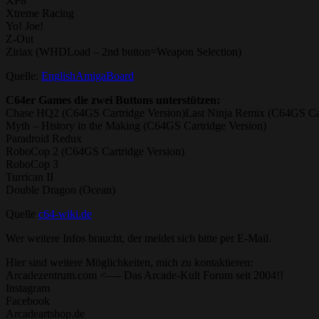
XP8
Xtreme Racing
Yo! Joe!
Z-Out
Ziriax (WHDLoad – 2nd button=Weapon Selection)
Quelle:
EnglishAmigaBoard
C64er Games die zwei Buttons unterstützen:
Chase HQ2 (C64GS Cartridge Version)Last Ninja Remix (C64GS Car
Myth – History in the Making (C64GS Cartridge Version)
Paradroid Redux
RoboCop 2 (C64GS Cartridge Version)
RoboCop 3
Turrican II
Double Dragon (Ocean)
Quelle
c64-wiki.de
Wer weitere Infos braucht, der meldet sich bitte per E-Mail.
Hier sind weitere Möglichkeiten, mich zu kontaktieren:
Arcadezentrum.com <—- Das Arcade-Kult Forum seit 2004!!
Instagram
Facebook
Arcadeartshop.de