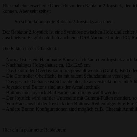
Hier mal eine erweiterte Übersicht zu dem Rabiator 2 Joystick, den i
können. Aber seht selbst:
So schön können die Rabiator2 Joysticks aussehen.
Der Rabiator 2 Joystick ist eine Symbiose zwischen Holz und echte
anschließen. Es gibt natürlich auch eine USB Variante für den PC, R
Die Fakten in der Übersicht:
– Normal ist es ein Handmade-Bausatz. Ich kann den Joystick auch
– Nachhaltiges Holzgehäuse ca. 12x12x5 cm
– Das Controller Overlay kann frei gewählt werden (Grafik, Bild ode
– Die Controller Oberfläche ist mit rauem Schutzlaminat versiegelt
– Das gesamte Gehäuse ist Schraubenlos, bzw. versteckt oder mit Sili
– Joystick und Buttons sind aus der Arcadetechnik
– Buttons und Joystick-Ball Farbe kann frei gewählt werden
– Der Joystick wird auf der Unterseite mit Gummi-Füßen montiert, so
– Von Haus aus hat der Joystick drei Buttons. Reihenfolge: Fire-Fire
– Andere Button Konfigurationen sind möglich (z.B. Cheetah Annihi
Hier ein in paar nette Rabiatoren: