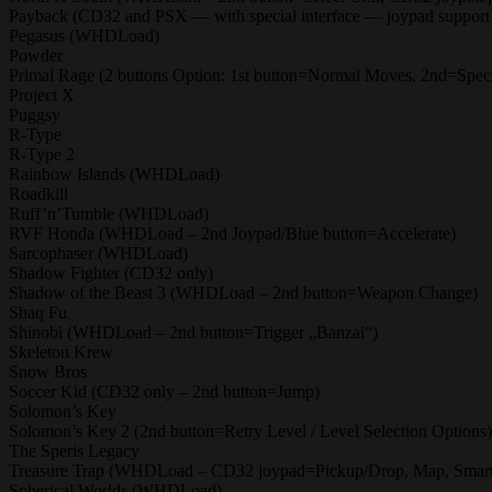
Payback (CD32 and PSX — with special interface — joypad support
Pegasus (WHDLoad)
Powder
Primal Rage (2 buttons Option: 1st button=Normal Moves, 2nd=Spec
Project X
Puggsy
R-Type
R-Type 2
Rainbow Islands (WHDLoad)
Roadkill
Ruff’n’Tumble (WHDLoad)
RVF Honda (WHDLoad – 2nd Joypad/Blue button=Accelerate)
Sarcophaser (WHDLoad)
Shadow Fighter (CD32 only)
Shadow of the Beast 3 (WHDLoad – 2nd button=Weapon Change)
Shaq Fu
Shinobi (WHDLoad – 2nd button=Trigger „Banzai“)
Skeleton Krew
Snow Bros
Soccer Kid (CD32 only – 2nd button=Jump)
Solomon’s Key
Solomon’s Key 2 (2nd button=Retry Level / Level Selection Options)
The Speris Legacy
Treasure Trap (WHDLoad – CD32 joypad=Pickup/Drop, Map, Smart
Spherical Worlds (WHDLoad)