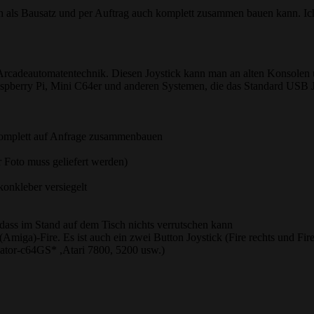
ch als Bausatz und per Auftrag auch komplett zusammen bauen kann. Ich
r Arcadeautomatentechnik. Diesen Joystick kann man an alten Konsolen
aspberry Pi, Mini C64er und anderen Systemen, die das Standard USB J
 komplett auf Anfrage zusammenbauen
r Foto muss geliefert werden)
konkleber versiegelt
dass im Stand auf dem Tisch nichts verrutschen kann
2(Amiga)-Fire. Es ist auch ein zwei Button Joystick (Fire rechts und F
lator-c64GS* ,Atari 7800, 5200 usw.)