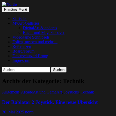
Suchen
Springe
Primäres Menü
zum
Norths
Inhalt
Startseite
MyArt-Galleries
DigitalArt & anderes
Buch- und Magazincover
Videogame Schnipsels
Folien, messen und mehr…
Referenzen
Board/Forum
Datenschutzerklärung
Impressum
Suchen
nach:
Archiv der Kategorie: Technik
Allgemein
,
ArcadeArt und GameArt
,
Joysticks
,
Technik
Der Rabiator 2 Joystick. Eine neue Übersicht
30. Mai 2025
north