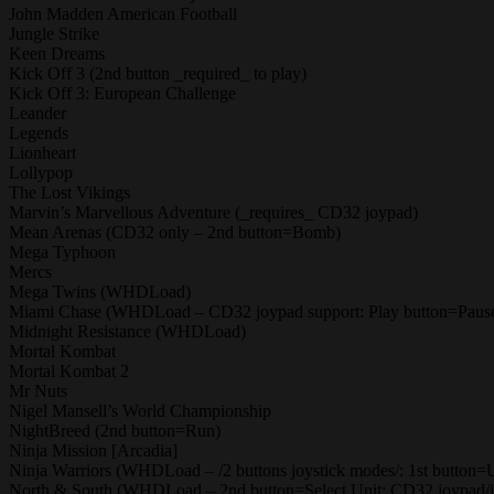
John Madden American Football
Jungle Strike
Keen Dreams
Kick Off 3 (2nd button _required_ to play)
Kick Off 3: European Challenge
Leander
Legends
Lionheart
Lollypop
The Lost Vikings
Marvin’s Marvellous Adventure (_requires_ CD32 joypad)
Mean Arenas (CD32 only – 2nd button=Bomb)
Mega Typhoon
Mercs
Mega Twins (WHDLoad)
Miami Chase (WHDLoad – CD32 joypad support: Play button=Paus
Midnight Resistance (WHDLoad)
Mortal Kombat
Mortal Kombat 2
Mr Nuts
Nigel Mansell’s World Championship
NightBreed (2nd button=Run)
Ninja Mission [Arcadia]
Ninja Warriors (WHDLoad – /2 buttons joystick modes/: 1st button
North & South (WHDLoad – 2nd button=Select Unit; CD32 joypad/joys