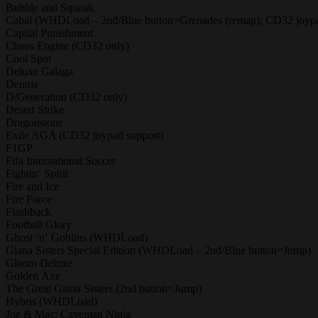
Bubble and Squeak
Cabal (WHDLoad – 2nd/Blue button=Grenades (remap); CD32 joypa
Capital Punishment
Chaos Engine (CD32 only)
Cool Spot
Deluxe Galaga
Dennis
D/Generation (CD32 only)
Desert Strike
Dragonstone
Exile AGA (CD32 joypad support)
F1GP
Fifa International Soccer
Fightin‘ Spirit
Fire and Ice
Fire Force
Flashback
Football Glory
Ghost ’n‘ Goblins (WHDLoad)
Giana Sisters Special Edition (WHDLoad – 2nd/Blue button=Jump)
Gloom Deluxe
Golden Axe
The Great Giana Sisters (2nd button=Jump)
Hybris (WHDLoad)
Joe & Mac: Caveman Ninja