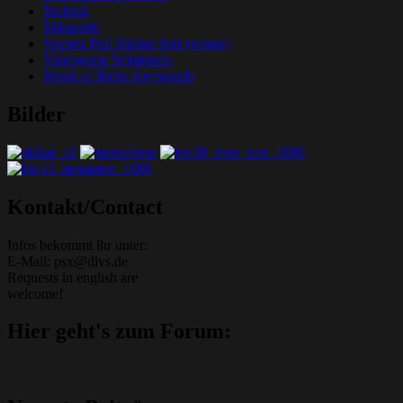
Technik
Telespiele
Vectrex Full Sticker Sets (wraps)
Videogame Schnipsels
World of Retro Keyboards
Bilder
Grafik-Web-Arcade Domain
Kontakt/Contact
Infos bekommt ihr unter:
E-Mail: psx@dlvs.de
Requests in english are
welcome!
Hier geht's zum Forum: