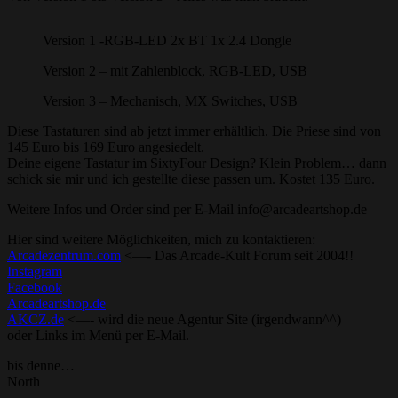
Version 1 -RGB-LED 2x BT 1x 2.4 Dongle
Version 2 – mit Zahlenblock, RGB-LED, USB
Version 3 – Mechanisch, MX Switches, USB
Diese Tastaturen sind ab jetzt immer erhältlich. Die Priese sind von
145 Euro bis 169 Euro angesiedelt.
Deine eigene Tastatur im SixtyFour Design? Klein Problem… dann
schick sie mir und ich gestellte diese passen um. Kostet 135 Euro.
Weitere Infos und Order sind per E-Mail info@arcadeartshop.de
Hier sind weitere Möglichkeiten, mich zu kontaktieren:
Arcadezentrum.com
<—- Das Arcade-Kult Forum seit 2004!!
Instagram
Facebook
Arcadeartshop.de
AKCZ.de
<—- wird die neue Agentur Site (irgendwann^^)
oder Links im Menü per E-Mail.
bis denne…
North