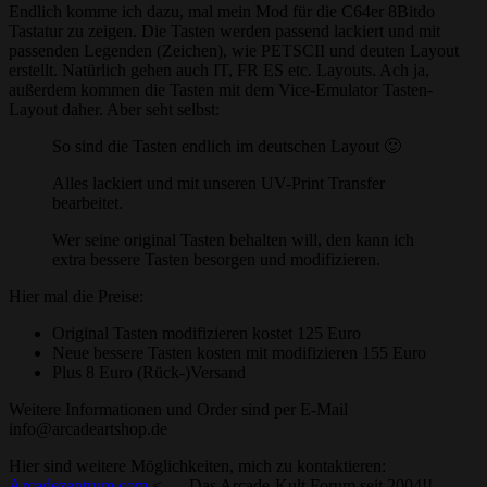
Endlich komme ich dazu, mal mein Mod für die C64er 8Bitdo
Tastatur zu zeigen. Die Tasten werden passend lackiert und mit
passenden Legenden (Zeichen), wie PETSCII und deuten Layout
erstellt. Natürlich gehen auch IT, FR ES etc. Layouts. Ach ja,
außerdem kommen die Tasten mit dem Vice-Emulator Tasten-
Layout daher. Aber seht selbst:
So sind die Tasten endlich im deutschen Layout 🙂
Alles lackiert und mit unseren UV-Print Transfer
bearbeitet.
Wer seine original Tasten behalten will, den kann ich
extra bessere Tasten besorgen und modifizieren.
Hier mal die Preise:
Original Tasten modifizieren kostet 125 Euro
Neue bessere Tasten kosten mit modifizieren 155 Euro
Plus 8 Euro (Rück-)Versand
Weitere Informationen und Order sind per E-Mail
info@arcadeartshop.de
Hier sind weitere Möglichkeiten, mich zu kontaktieren:
Arcadezentrum.com
<—- Das Arcade-Kult Forum seit 2004!!