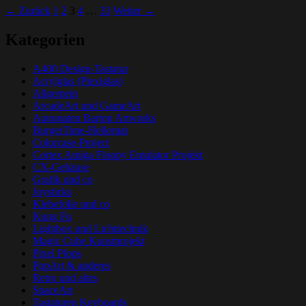
Beitrags-
← Zurück
1
2
3
4
…
33
Weiter →
Navigation
Kategorien
A400 Design-Tastatur
Acrylglas (Plexiglas)
Allgemein
ArcadeArt und GameArt
Automaten Bartop Artworks
BurgerTime-Hellomat
Colorcase-Project
Cortex Amiga Floppy Emulator Projekt
CX-Gehäuse
Grafik und co
Joysticks
Klebefolie und co
Kung Fu
Lightbox und Lichttechnik
Magic Cube Kunstprojekt
Pixel Plops
PopArt & anderes
Retro und altes
SpaceArt
Tastaturen Keyboards