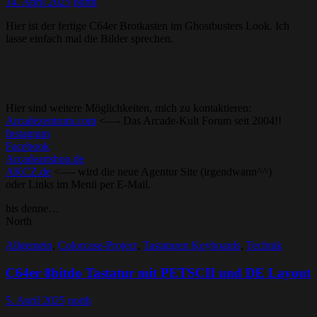
14. April 2025
north
Hier ist der fertige C64er Brotkasten im Ghostbusters Look. Ich
lasse einfach mal die Bilder sprechen.
Hier sind weitere Möglichkeiten, mich zu kontaktieren:
Arcadezentrum.com
<—- Das Arcade-Kult Forum seit 2004!!
Instagram
Facebook
Arcadeartshop.de
AKCZ.de
<—- wird die neue Agentur Site (irgendwann^^)
oder Links im Menü per E-Mail.
bis denne…
North
Allgemein
,
Colorcase-Project
,
Tastaturen Keyboards
,
Technik
C64er 8bitdo Tastatur mit PETSCII und DE Layout
5. April 2025
north