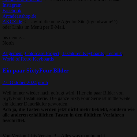
Instagram
Facebook
Arcadeartshop.de
AKCZ.de
<—- wird die neue Agentur Site (irgendwann^^)
oder Links im Menü per E-Mail.
bis denne…
North
Allgemein
,
Colorcase-Project
,
Tastaturen Keyboards
,
Technik
,
World of Retro Keyboards
Ein paar SixtyFour Bilder
27. Oktober 2024
north
Weil immer wieder nach gefragt wird. Hier ein paar Bilder von
SiytyFour Tastaturserie. Die ganze SixtyFour-Serie ist mittlerweile
ein kleiner Dauerläufer geworden.
Ach ja, die Tasten werden jetzt nicht mehr beklebt, sondern wie
alle anderen erhältlichen Tasten in den üblichen Verfahren
beschriftet.
Von Version 1 bis Version 3 – Alles was man braucht.