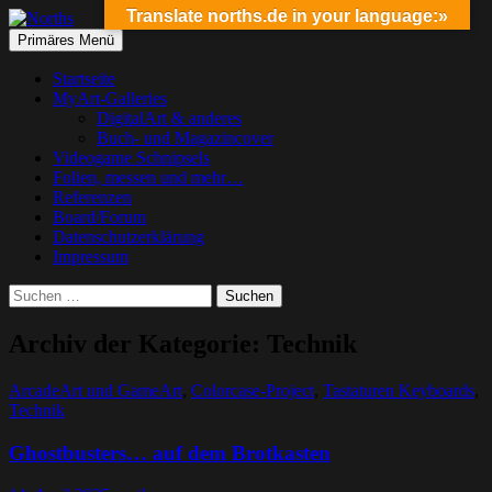
Translate norths.de in your language:»
Suchen
Springe
Primäres Menü
zum
Norths
Inhalt
Startseite
MyArt-Galleries
DigitalArt & anderes
Buch- und Magazincover
Videogame Schnipsels
Folien, messen und mehr…
Referenzen
Board/Forum
Datenschutzerklärung
Impressum
Suchen
nach:
Archiv der Kategorie: Technik
ArcadeArt und GameArt
,
Colorcase-Project
,
Tastaturen Keyboards
,
Technik
Ghostbusters… auf dem Brotkasten